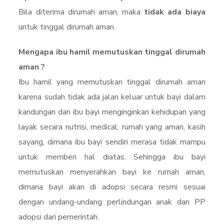
Bila diterima dirumah aman, maka
tidak ada biaya
untuk tinggal dirumah aman.
Mengapa ibu hamil memutuskan tinggal dirumah
aman ?
Ibu hamil yang memutuskan tinggal dirumah aman
karena sudah tidak ada jalan keluar untuk bayi dalam
kandungan dan ibu bayi menginginkan kehidupan yang
layak secara nutrisi, medical, rumah yang aman, kasih
sayang, dimana ibu bayi sendiri merasa tidak mampu
untuk memberi hal diatas. Sehingga ibu bayi
memutuskan menyerahkan bayi ke rumah aman,
dimana bayi akan di adopsi secara resmi sesuai
dengan undang-undang perlindungan anak dan PP
adopsi dari pemerintah.