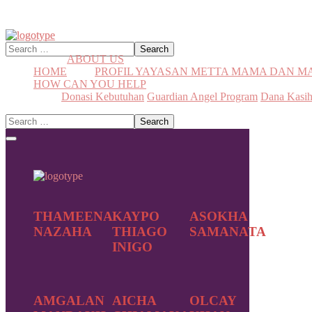
ABOUT US
HOME
PROFIL YAYASAN METTA MAMA DAN 
HOW CAN YOU HELP
Donasi Kebutuhan
Guardian Angel Program
Dana Kasi
THAMEENA
KAYPO
ASOKHA
NAZAHA
THIAGO
SAMANATA
INIGO
AMGALAN
AICHA
OLCAY