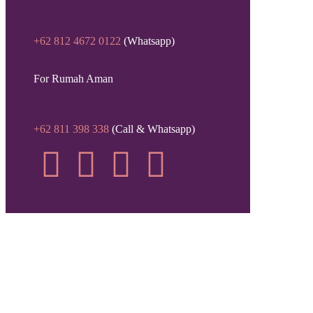
+62 812 4672 0122
(Whatsapp)
For Rumah Aman
+62 811 398 338
(Call & Whatsapp)