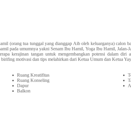
amil (orang tua tunggal yang dianggap Aib oleh keluarganya) calon
amil pada umumnya yakni Senam Ibu Hamil, Yoga Ibu Hamil, Jalan-Jal
rapa kerajinan tangan untuk mengembangkan potensi dalam diri ag
birifing motivasi dan tips melahirkan dari Ketua Umum dan Ketua Yay
Ruang Kreatifitas
T
Ruang Konseling
T
Dapur
A
Balkon