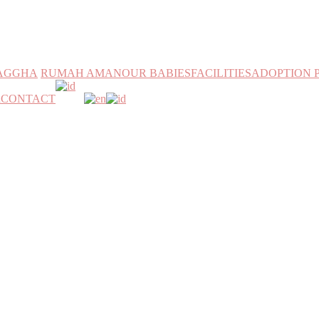
MAGGHA
RUMAH AMAN
OUR BABIES
FACILITIES
ADOPTION 
h
CONTACT