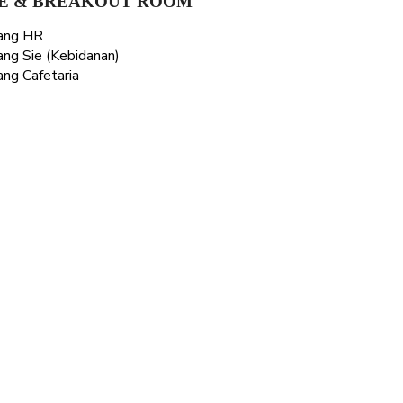
E & BREAKOUT ROOM
ang HR
ng Sie (Kebidanan)
ng Cafetaria