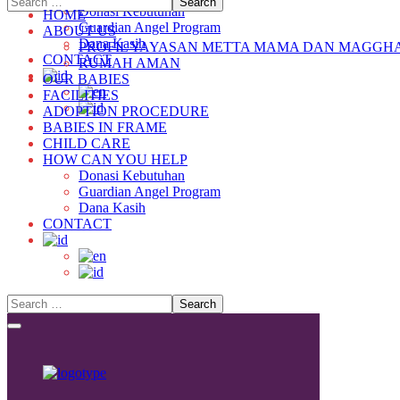
Donasi Kebutuhan
HOME
Guardian Angel Program
ABOUT US
Dana Kasih
PROFIL YAYASAN METTA MAMA DAN MAGGH
CONTACT
RUMAH AMAN
OUR BABIES
FACILITIES
ADOPTION PROCEDURE
BABIES IN FRAME
CHILD CARE
HOW CAN YOU HELP
Donasi Kebutuhan
Guardian Angel Program
Dana Kasih
CONTACT