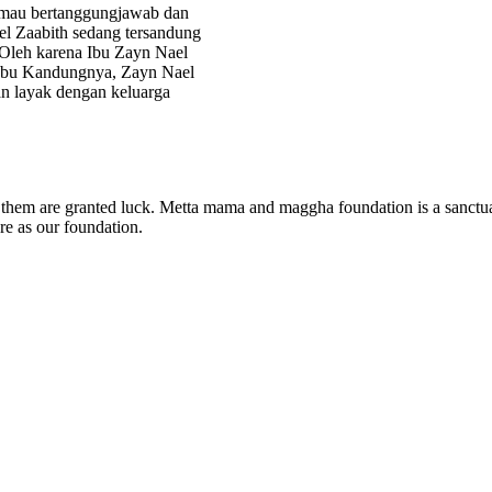
k mau bertanggungjawab dan
ael Zaabith sedang tersandung
.Oleh karena Ibu Zayn Nael
i Ibu Kandungnya, Zayn Nael
n layak dengan keluarga
 of them are granted luck. Metta mama and maggha foundation is a sanc
re as our foundation.