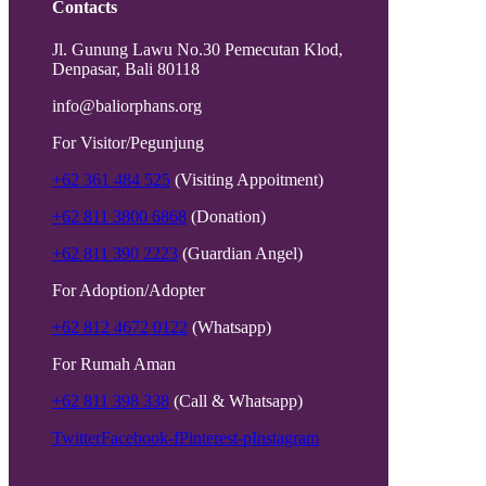
Contacts
Jl. Gunung Lawu No.30 Pemecutan Klod,
Denpasar, Bali 80118
info@baliorphans.org
For Visitor/Pegunjung
+62 361 484 525
(Visiting Appoitment)
+62 811 3800 6868
(Donation)
+62 811 390 2223
(Guardian Angel)
For Adoption/Adopter
+62 812 4672 0122
(Whatsapp)
For Rumah Aman
+62 811 398 338
(Call & Whatsapp)
Twitter
Facebook-f
Pinterest-p
Instagram