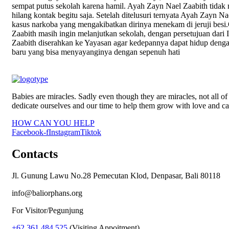
sempat putus sekolah karena hamil. Ayah Zayn Nael Zaabith tida
hilang kontak begitu saja. Setelah ditelusuri ternyata Ayah Zayn N
kasus narkoba yang mengakibatkan dirinya menekam di jeruji besi
Zaabith masih ingin melanjutkan sekolah, dengan persetujuan dar
Zaabith diserahkan ke Yayasan agar kedepannya dapat hidup denga
baru yang bisa menyayanginya dengan sepenuh hati
Babies are miracles. Sadly even though they are miracles, not all
dedicate ourselves and our time to help them grow with love and ca
HOW CAN YOU HELP
Facebook-f
Instagram
Tiktok
Contacts
Jl. Gunung Lawu No.28 Pemecutan Klod, Denpasar, Bali 80118
info@baliorphans.org
For Visitor/Pegunjung
+62 361 484 525
(Visiting Appoitment)