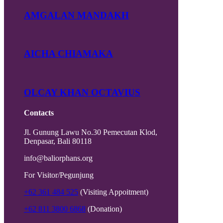
AMGALAN MANDAKH
AICHA CHIAMAKA
OLCAY KHAN OCTAVIUS
Contacts
Jl. Gunung Lawu No.30 Pemecutan Klod,
Denpasar, Bali 80118
info@baliorphans.org
For Visitor/Pegunjung
+62 361 484 525
(Visiting Appoitment)
+62 811 3800 6868
(Donation)