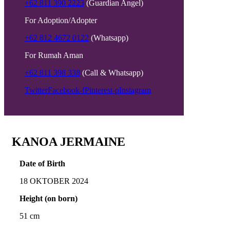
+62 811 390 2223
(Guardian Angel)
For Adoption/Adopter
+62 812 4672 0122
(Whatsapp)
For Rumah Aman
+62 811 398 338
(Call & Whatsapp)
Twitter
Facebook-f
Pinterest-p
Instagram
KANOA JERMAINE
Date of Birth
18 OKTOBER 2024
Height (on born)
51 cm