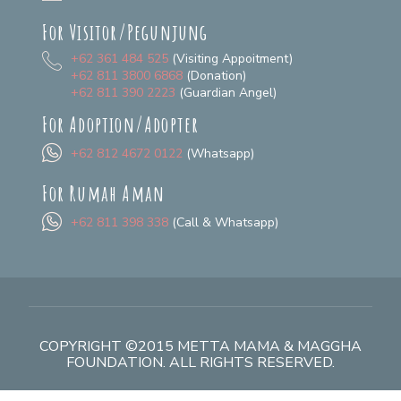
For Visitor/Pegunjung
+62 361 484 525
(Visiting Appoitment)
+62 811 3800 6868
(Donation)
+62 811 390 2223
(Guardian Angel)
For Adoption/Adopter
+62 812 4672 0122
(Whatsapp)
For Rumah Aman
+62 811 398 338
(Call & Whatsapp)
COPYRIGHT ©2015 METTA MAMA & MAGGHA
FOUNDATION. ALL RIGHTS RESERVED.