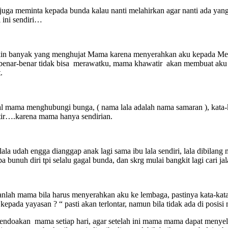
uga meminta kepada bunda kalau nanti melahirkan agar nanti ada y
 ini sendiri…
n banyak yang menghujat Mama karena menyerahkan aku kepada Me
enar-benar tidak bisa merawatku, mama khawatir akan membuat aku me
.
al mama menghubungi bunga, ( nama lala adalah nama samaran ), kat
ir….karena mama hanya sendirian.
 lala udah engga dianggap anak lagi sama ibu lala sendiri, lala dibilang
ba bunuh diri tpi selalu gagal bunda, dan skrg mulai bangkit lagi cari ja
nlah mama bila harus menyerahkan aku ke lembaga, pastinya kata-kata
 kepada yayasan ? “ pasti akan terlontar, namun bila tidak ada di posis
ndoakan mama setiap hari, agar setelah ini mama mama dapat menyel