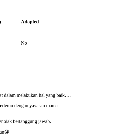
)
Adopted
No
ngat dalam melakukan hal yang baik….
 bertemu dengan yayasan mama
nolak bertanggung jawab.
ian😓.