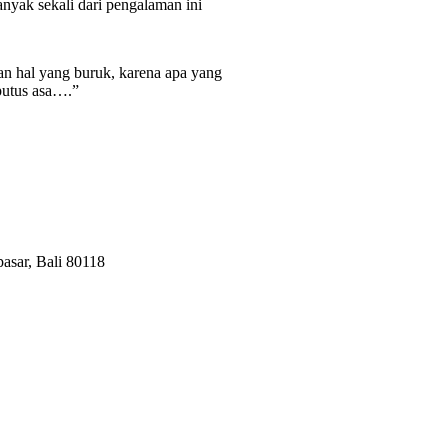
anyak sekali dari pengalaman ini
an hal yang buruk, karena apa yang
putus asa….”
sar, Bali 80118