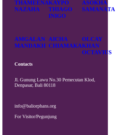
THAMEENA
KAYPO
ASOKHA
NAZAHA
THIAGO
SAMANATA
INIGO
AMGALAN
AICHA
OLCAY
MANDAKH
CHIAMAKA
KHAN
OCTAVIUS
Contacts
Jl. Gunung Lawu No.30 Pemecutan Klod,
Denpasar, Bali 80118
info@baliorphans.org
For Visitor/Pegunjung