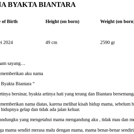
A BYAKTA BIANTARA
 of Birth
Height (on born)
Weight (on born
i 2024
49 cm
2590 gr
mam sayang…
 memberikan aku nama
 Byakta Biantara “
rtinya bersinar, byakta artinya hati yang terang dan Biantara bersema
memberikan nama diatas, karena melihat kisah hidup mama, sebelum
hidupnya gelap dan tidak ada jalan keluar.
andungku yang mengetahui mama mengandung aku , tidak mau dan me
ga mama sendiri merasa malu dengan mama, mama benar-benar sendir