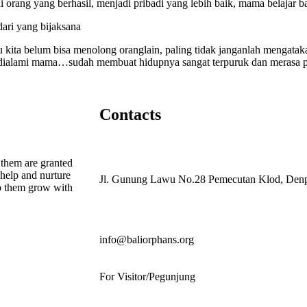
i orang yang berhasil, menjadi pribadi yang lebih baik, mama belajar b
dari yang bijaksana
u kita belum bisa menolong oranglain, paling tidak janganlah mengatak
dialami mama…sudah membuat hidupnya sangat terpuruk dan merasa 
Contacts
 them are granted
help and nurture
Jl. Gunung Lawu No.28 Pemecutan Klod, Denpa
lp them grow with
info@baliorphans.org
For Visitor/Pegunjung