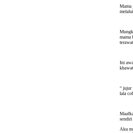
Mama j
melalui
Mungki
mama b
terawat
Ini aw
khawat
“ jujur
lala co
Maafka
sendiri
Aku me