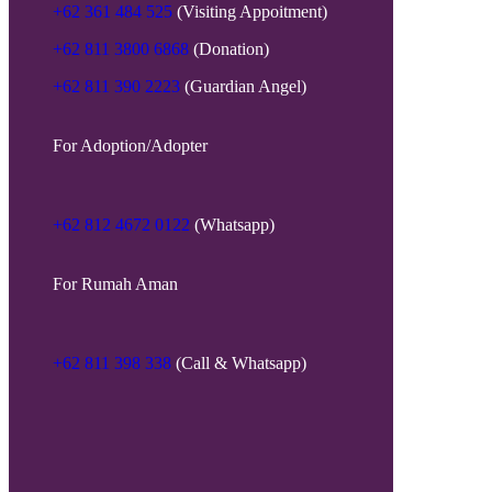
+62 361 484 525
(Visiting Appoitment)
+62 811 3800 6868
(Donation)
+62 811 390 2223
(Guardian Angel)
For Adoption/Adopter
+62 812 4672 0122
(Whatsapp)
For Rumah Aman
+62 811 398 338
(Call & Whatsapp)