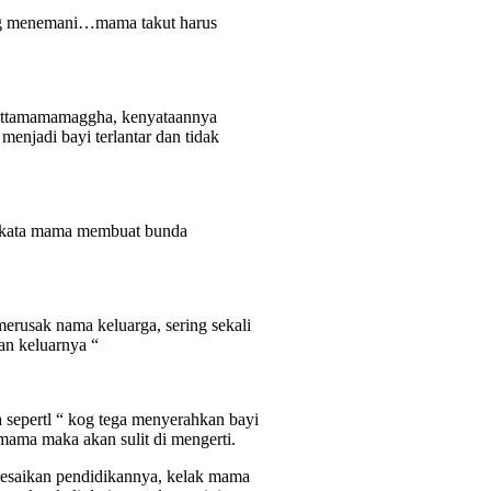
ang menemani…mama takut harus
ttamamamaggha, kenyataannya
njadi bayi terlantar dan tidak
a-kata mama membuat bunda
 merusak nama keluarga, sering sekali
lan keluarnya “
 sepertl “ kog tega menyerahkan bayi
i mama maka akan sulit di mengerti.
esaikan pendidikannya, kelak mama