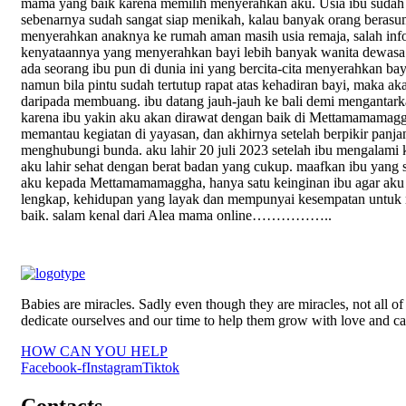
mama yang baik karena memilih menyerahkan aku. Usia ibu sudah 
sebenarnya sudah sangat siap menikah, kalau banyak orang beras
menyerahkan anaknya ke rumah aman masih usia remaja, salah inf
kenyataannya yang menyerahkan bayi lebih banyak wanita dewasa 
ada seorang ibu pun di dunia ini yang bercita-cita menyerahkan b
namun bila pintu sudah tertutup rapat atas kehadiran bayi, maka a
daripada membuang. ibu datang jauh-jauh ke bali demi mengantar
karena ibu yakin aku akan dirawat dengan baik di Mettamamamagg
memantau kegiatan di yayasan, dan akhirnya setelah berpikir panj
menghubungi bunda. aku lahir 20 juli 2023 setelah ibu mengalami k
aku lahir sehat dengan berat badan yang cukup. maafkan ibu yan
aku kepada Mettamamamaggha, hanya satu keinginan ibu agar aku
lengkap, kehidupan yang layak dan mempunyai kesempatan untuk
baik. salam kenal dari Alea mama online……………..
Babies are miracles. Sadly even though they are miracles, not all
dedicate ourselves and our time to help them grow with love and ca
HOW CAN YOU HELP
Facebook-f
Instagram
Tiktok