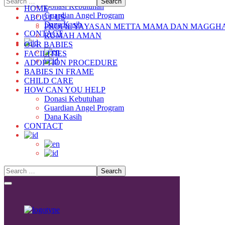
Donasi Kebutuhan
HOME
Guardian Angel Program
ABOUT US
Dana Kasih
PROFIL YAYASAN METTA MAMA DAN MAGGH
CONTACT
RUMAH AMAN
OUR BABIES
FACILITIES
ADOPTION PROCEDURE
BABIES IN FRAME
CHILD CARE
HOW CAN YOU HELP
Donasi Kebutuhan
Guardian Angel Program
Dana Kasih
CONTACT