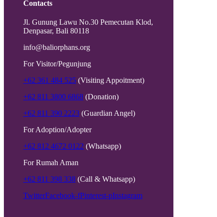
Contacts
Jl. Gunung Lawu No.30 Pemecutan Klod,
Denpasar, Bali 80118
info@baliorphans.org
For Visitor/Pegunjung
+62 361 484 525
(Visiting Appoitment)
+62 811 3800 6868
(Donation)
+62 811 390 2223
(Guardian Angel)
For Adoption/Adopter
+62 812 4672 0122
(Whatsapp)
For Rumah Aman
+62 811 398 338
(Call & Whatsapp)
Twitter
Facebook-f
Pinterest-p
Instagram