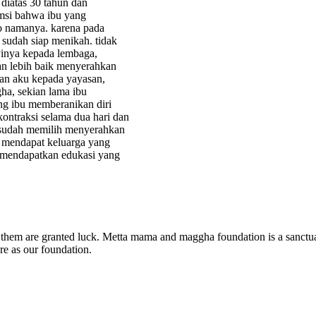
diatas 30 tahun dan
umsi bahwa ibu yang
o namanya. karena pada
sudah siap menikah. tidak
ayinya kepada lembaga,
kan lebih baik menyerahkan
kan aku kepada yayasan,
ha, sekian lama ibu
ang ibu memberanikan diri
ontraksi selama dua hari dan
g sudah memilih menyerahkan
 mendapat keluarga yang
 mendapatkan edukasi yang
 of them are granted luck. Metta mama and maggha foundation is a sanc
re as our foundation.