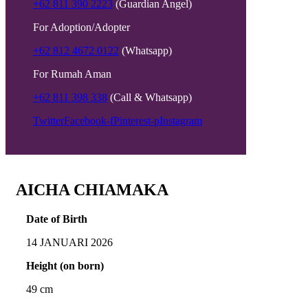
+62 811 390 2223
(Guardian Angel)
For Adoption/Adopter
+62 812 4672 0122
(Whatsapp)
For Rumah Aman
+62 811 398 338
(Call & Whatsapp)
Twitter
Facebook-f
Pinterest-p
Instagram
AICHA CHIAMAKA
Date of Birth
14 JANUARI 2026
Height (on born)
49 cm