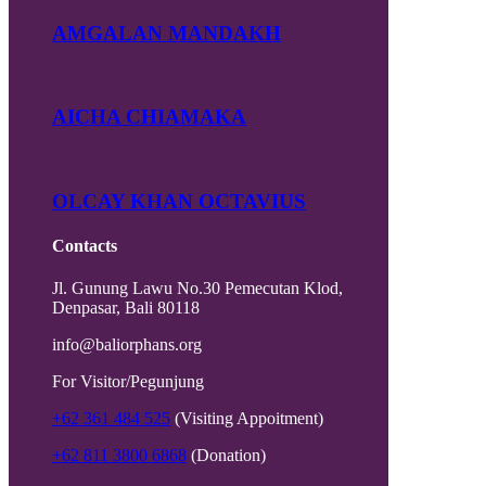
AMGALAN MANDAKH
AICHA CHIAMAKA
OLCAY KHAN OCTAVIUS
Contacts
Jl. Gunung Lawu No.30 Pemecutan Klod,
Denpasar, Bali 80118
info@baliorphans.org
For Visitor/Pegunjung
+62 361 484 525
(Visiting Appoitment)
+62 811 3800 6868
(Donation)