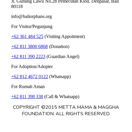
Jl. Gunung Lawu No.28 Pemecutan Klod, Denpasar, Bali
80118
info@baliorphans.org
For Visitor/Pegunjung
+62 361 484 525
(Visiting Appoitment)
+62 811 3800 6868
(Donation)
+62 811 390 2223
(Guardian Angel)
For Adoption/Adopter
+62 812 4672 0122
(Whatsapp)
For Rumah Aman
+62 811 398 338
(Call & Whatsapp)
COPYRIGHT ©2015 METTA MAMA & MAGGHA
FOUNDATION. ALL RIGHTS RESERVED.