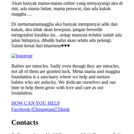
Akan banyak mama-mama online yang menyayangi aku di
sini, ada mama bidan, mama perawat, dan ada kakak
maggha….
Di mettamamamaggha aku banyak mempunyai adik dan
kakak, aku tidak akan kesepian, jangan bersedih
mengetahui kisahku ini…setiap manusia terlahir sudah ada
jalan hidupnya, dibalik badai akan selalu ada pelangi.
Salam kenal dari kharisma♥️♥️♥️
Babies are miracles. Sadly even though they are miracles,
not all of them are granted luck. Metta mama and maggha
foundation is a sanctuary where we help and nurture
babies who are unlucky. We dedicate ourselves and our
time to help them grow with love and care as our
foundation.
HOW CAN YOU HELP
Facebook-f
Instagram
Tiktok
Contacts