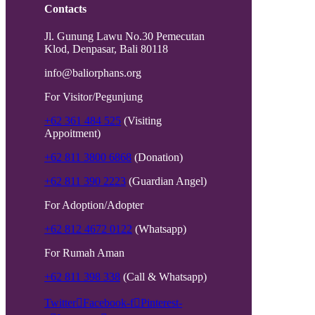
Contacts
Jl. Gunung Lawu No.30 Pemecutan
Klod, Denpasar, Bali 80118
info@baliorphans.org
For Visitor/Pegunjung
+62 361 484 525
(Visiting
Appoitment)
+62 811 3800 6868
(Donation)
+62 811 390 2223
(Guardian Angel)
For Adoption/Adopter
+62 812 4672 0122
(Whatsapp)
For Rumah Aman
+62 811 398 338
(Call & Whatsapp)
Twitter
Facebook-f
Pinterest-